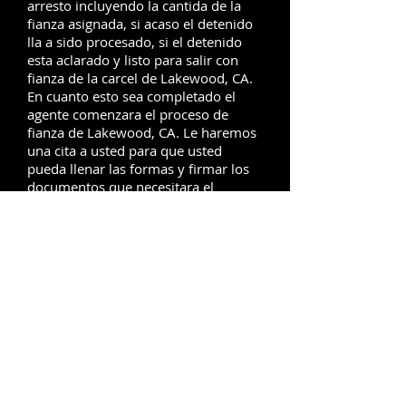
arresto incluyendo la cantida de la
fianza asignada, si acaso el detenido
lla a sido procesado, si el detenido
esta aclarado y listo para salir con
fianza de la carcel de Lakewood, CA.
En cuanto esto sea completado el
agente comenzara el proceso de
fianza de Lakewood, CA. Le haremos
una cita a usted para que usted
pueda llenar las formas y firmar los
documentos que necesitara el
carcelero antes de poner en libertad a
su ser querido o familiar de la carcel
de Lakewood, CA.
Los modos en que Bail
Bonds
Lakewood
le puede
ayudar
1,2,3,4,5,6,7...