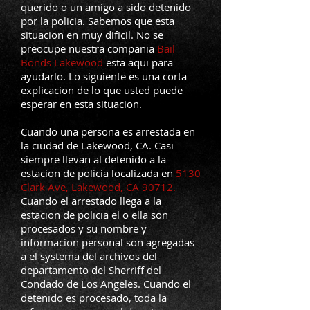
querido o un amigo a sido detenido
por la policia. Sabemos que esta
situacion en muy dificil. No se
preocupe nuestra compania
Bail
Bonds Lakewood
esta aqui para
ayudarlo. Lo siguiente es una corta
explicacion de lo que usted puede
esperar en esta situacion.
Cuando una persona es arrestada en
la ciudad de Lakewood, CA. Casi
siempre llevan al detenido a la
estacion de policia localizada en
5130
Clark Ave, Lakewood, CA 90712.
Cuando el arrestado llega a la
estacion de policia el o ella son
procesados y su nombre y
informacion personal son agregadas
a el systema del archivos del
departamento del Sherriff del
Condado de Los Angeles. Cuando el
detenido es procesado, toda la